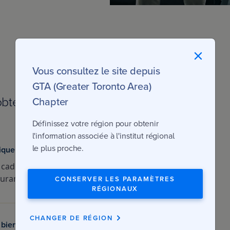
Vous consultez le site depuis
GTA (Greater Toronto Area)
obtention d’un permis probatoire
Chapter
Définissez votre région pour obtenir
l'information associée à l'institut régional
le plus proche.
ique de l’assurance
 cadre du certificat
surances IARD)
CONSERVER LES PARAMÈTRES
RÉGIONAUX
CHANGER DE RÉGION
 biens