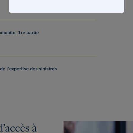
mobile, 1re partie
e l’expertise des sinistres
d’accès à