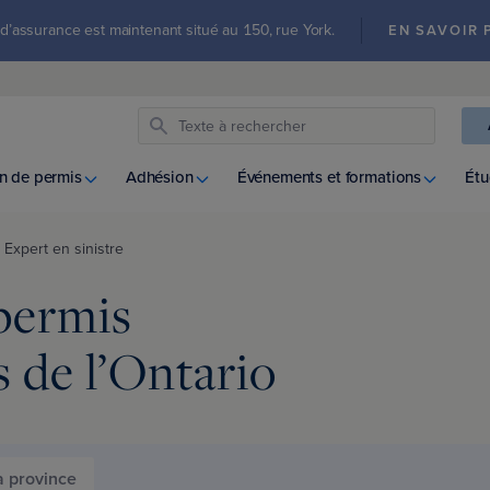
ut d’assurance est maintenant situé au 150, rue York.
EN SAVOIR 
n de permis
Adhésion
Événements et formations
Étu
Expert en sinistre
permis
s de l’Ontario
la province