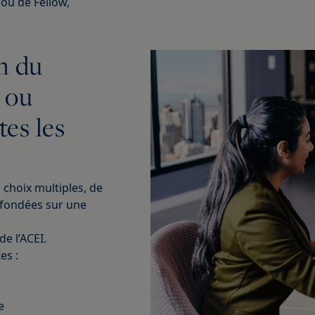
 ou de Fellow,
n du
 ou
tes les
choix multiples, de
 fondées sur une
de l’ACEI.
es :
e