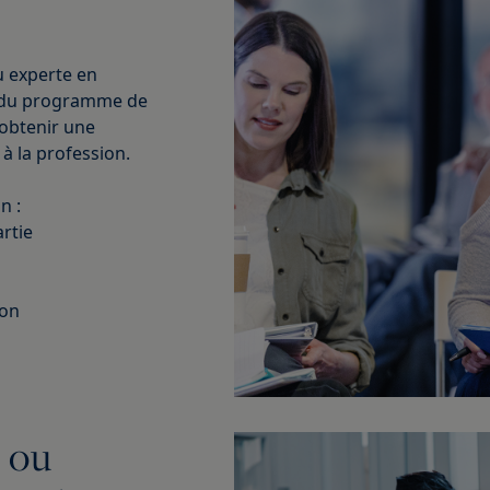
u experte en
rs du programme de
obtenir une
 à la profession.
n :
artie
ion
 ou